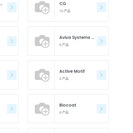
apabiosystems
CG
15 产品
Aviva Systems Biology
0 产品
Active Motif
0 产品
Biocoat
0 产品